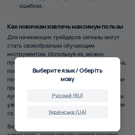
ошибках.
Как новичкам извлечь максимум пользы
Для начинающих трейдеров сигналы могут
стать своеобразным обучающим
инструментом. Используя их, можно
постепенно замечать закономерности рынка,
Выберите язык / Оберіть
понимать, как формируются точки входа и
мову
почему выставляются определённые уровни
прибыли. Со временем трейдер начинает
Русский (RU)
лучше разбираться в техническом анализе и
уже может сравнивать чужие рекомендации
Українська (UA)
со своими выводами.
Важно также вести дневник сделок:
записывать, какие сигналы использовались,