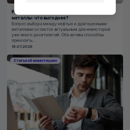
Инвестиции в нефть или драгоценные
металлы: что выгоднее?
Вопрос выбора между нефтью и драгоценными
металлами остается актуальным для инвесторов
уже много десятилетий. Оба актива способны
приносить…
19.07.2026
Статьи об инвестициях