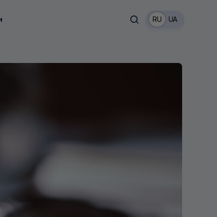
и
RU
UA