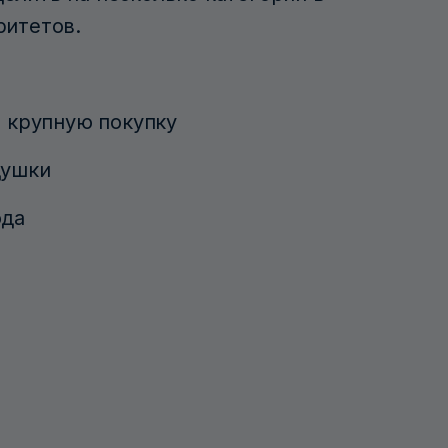
ритетов.
и крупную покупку
душки
ода