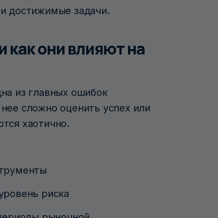
 и достижимые задачи.
и как они влияют на
дна из главных ошибок
 нее сложно оценить успех или
тся хаотично.
струменты
уровень риска
 периоды рыночной