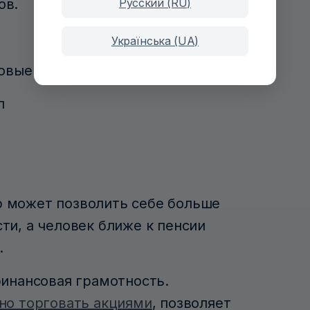
Русский (RU)
ов.
Українська (UA)
совые возможности
п
 может позволить себе больше
ти, а человек ближе к пенсии
.
финансовая грамотность.
но торговать акциями
, позволяет