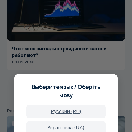
Что такое сигналы в трейдинге и как они
работают?
03.02.2026
Выберите язык / Оберіть
1
2
3
мову
Рекомендуемые
Русский (RU)
Статьи о трейдинге
Українська (UA)